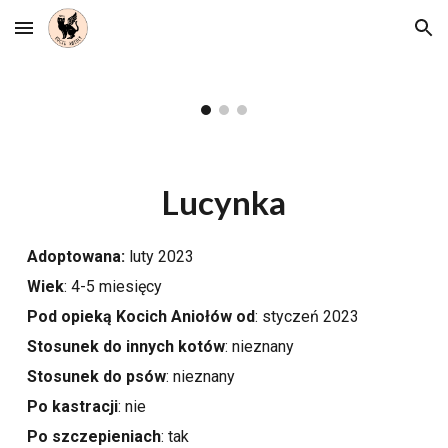
Skip to main content
Skip to navigation
Lucynka
Adoptowana:
luty 2023
Wiek
:
4-5 miesięcy
Pod opieką Kocich Aniołów od
:
styczeń 2023
Stosunek do innych kotów
: nieznany
Stosunek do psów
: nieznany
Po kastracji
:
nie
Po szczepieniach
: tak